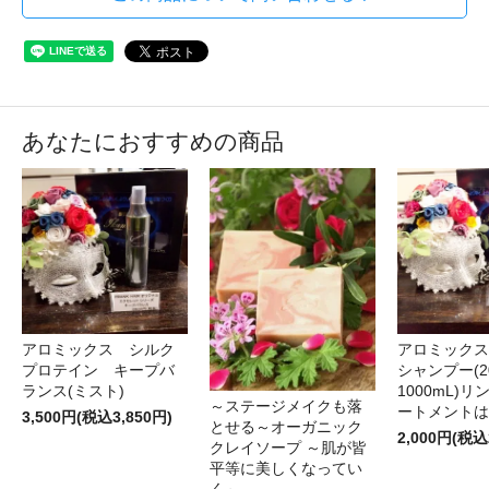
あなたにおすすめの商品
アロミックス シルク
アロミックス
プロテイン キープバ
シャンプー(2
ランス(ミスト)
1000mL)
～ステージメイクも落
ートメントは
3,500円(税込3,850円)
とせる～オーガニック
2,000円(税込
クレイソープ ～肌が皆
平等に美しくなってい