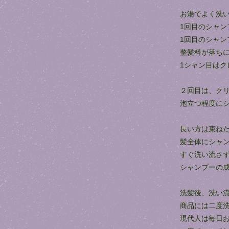
お湯でよく洗
1回目のシャ
1回目のシャ
整髪料が落ち
1シャン目は
２回目は、ク
泡立つ程度に
長い方は束ね
髪全体にシャ
すぐ洗い流さ
シャンプーの
洗髪後、洗い
商品には二度
現代人は毎日