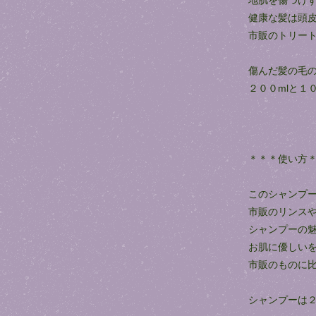
地肌を傷つけ
健康な髪は頭
市販のトリー
傷んだ髪の毛
２００mlと１
＊＊＊使い方
このシャンプ
市販のリンス
シャンプーの
お肌に優しい
市販のものに
シャンプーは