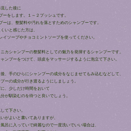
い流した後に
ンプーをします。１～２プッシュです。
ンプーは、整髪料や汚れを落とすためのシャンプーです。
にくいと感じた方は、
クレイソープやチョコミントソープを使ってください。
リニカシャンプーの整髪料としての魅力を発揮するシャンプーです。
シャンプーをつけて、頭皮をマッサージするように泡立て下さい。
た後、手のひらにシャンプーの成分をなじませてもみ込むなどして、
ンプーの成分が行き渡るようにしましょう。
ずに、少しだけ時間をおいて
成分が馴染むのを待つと良いでしょう。
流して下さい。
洗いがよいと書いてありますが、
お風呂に入っていで綺麗なので一度洗いでいい場合は、